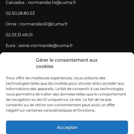
Calvados : normandie.14@cuma.fr
02.50.28.80.53
Orne : normandie.61@cuma.fr
02.33.31.49.01
Eure : seine-normande@cuma.fr
02.35.61.78.21
Gérer le consentement aux
cookies
Seine-Maritime : seine-normande@cuma.fr
02.35.61.78.21
Pour offrir les meilleures expériences, nous utilisons des
technologies telles que les cookies pour stocker et/ou accéder aux
SIEGE
informations des appareils. Le fait de consentir à ces technologies
nous permettra de traiter des données telles que le comportement
de navigation ou les ID uniques sur ce site. Le fait de ne pas
Fédération des cuma Normandie Ouest Maison de
consentir ou de retirer son consentement peut avoir un effet
l’agriculture – avenue de Paris 50009 SAINT-LO CEDEX
négatif sur certaines caractéristiques et fonctions.
02.33.06.48.26
Accepter
normandie-ouest@cuma.fr