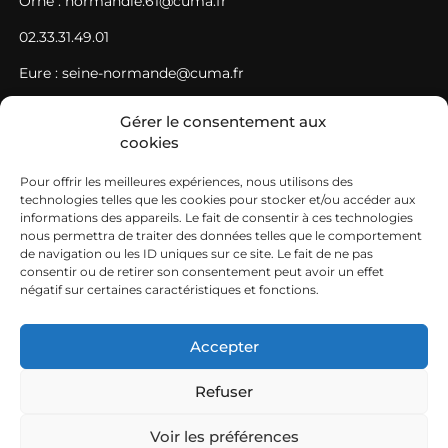
Orne : normandie.61@cuma.fr
02.33.31.49.01
Eure : seine-normande@cuma.fr
02.35.61.78.21
Gérer le consentement aux
cookies
Seine-Maritime : seine-normande@cuma.fr
02.35.61.78.21
Pour offrir les meilleures expériences, nous utilisons des
technologies telles que les cookies pour stocker et/ou accéder aux
SIEGE
informations des appareils. Le fait de consentir à ces technologies
nous permettra de traiter des données telles que le comportement
de navigation ou les ID uniques sur ce site. Le fait de ne pas
Fédération des cuma Normandie Ouest Maison de
consentir ou de retirer son consentement peut avoir un effet
l’agriculture – avenue de Paris 50009 SAINT-LO CEDEX
négatif sur certaines caractéristiques et fonctions.
02.33.06.48.26
Accepter
normandie-ouest@cuma.fr
Refuser
Voir les préférences
Mentions légales
FCuma Normandie © 2026