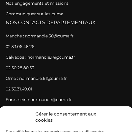
Nos engagements et missions
Communiquer sur les cuma
NOS CONTACTS DEPARTEMENTAUX
Manche : normandie.50@cuma.fr
02.33.06.48.26
Calvados : normandie.14@cuma.fr
02.50.28.80.53
Orne : normandie.61@cuma.fr
02.33.31.49.01
Eure : seine-normande@cuma.fr
02.35.61.78.21
Gérer le consentement aux
cookies
Seine-Maritime : seine-normande@cuma.fr
02.35.61.78.21
Pour offrir les meilleures expériences, nous utilisons des