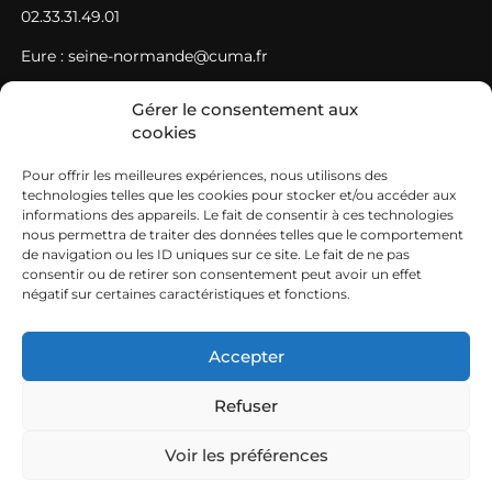
02.33.31.49.01
Eure : seine-normande@cuma.fr
02.35.61.78.21
Gérer le consentement aux
cookies
Seine-Maritime : seine-normande@cuma.fr
02.35.61.78.21
Pour offrir les meilleures expériences, nous utilisons des
technologies telles que les cookies pour stocker et/ou accéder aux
SIEGE
informations des appareils. Le fait de consentir à ces technologies
nous permettra de traiter des données telles que le comportement
de navigation ou les ID uniques sur ce site. Le fait de ne pas
Fédération des cuma Normandie Ouest Maison de
consentir ou de retirer son consentement peut avoir un effet
l’agriculture – avenue de Paris 50009 SAINT-LO CEDEX
négatif sur certaines caractéristiques et fonctions.
02.33.06.48.26
Accepter
normandie-ouest@cuma.fr
Refuser
Voir les préférences
Mentions légales
FCuma Normandie © 2026