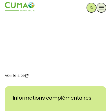
Ouvr
Voir le site
Informations complémentaires