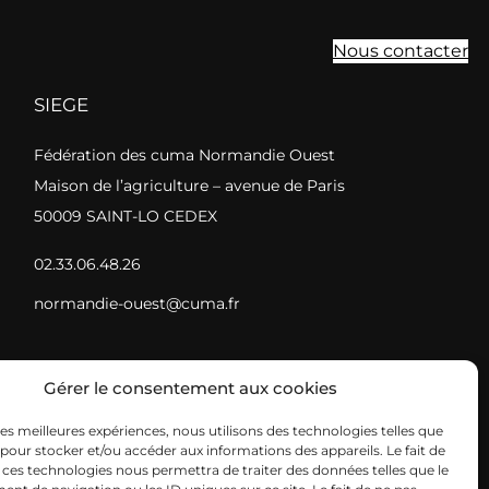
Nous contacter
SIEGE
Fédération des cuma Normandie Ouest
Maison de l’agriculture – avenue de Paris
50009 SAINT-LO CEDEX
02.33.06.48.26
normandie-ouest@cuma.fr
Gérer le consentement aux cookies
 les meilleures expériences, nous utilisons des technologies telles que
 pour stocker et/ou accéder aux informations des appareils. Le fait de
 ces technologies nous permettra de traiter des données telles que le