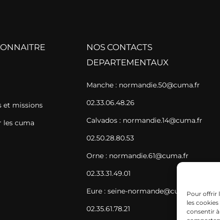
CONNAITRE
NOS CONTACTS
DEPARTEMENTAUX
Manche : normandie.50@cuma.fr
02.33.06.48.26
et missions
Calvados : normandie.14@cuma.fr
 les cuma
02.50.28.80.53
Orne : normandie.61@cuma.fr
02.33.31.49.01
Eure : seine-normande@cuma.fr
Pour offrir
les cookies
02.35.61.78.21
consentir à