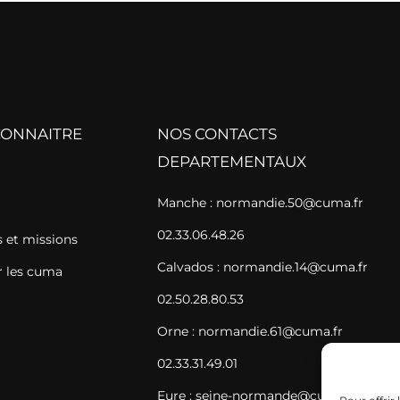
CONNAITRE
NOS CONTACTS
DEPARTEMENTAUX
Manche : normandie.50@cuma.fr
02.33.06.48.26
et missions
Calvados : normandie.14@cuma.fr
 les cuma
02.50.28.80.53
Orne : normandie.61@cuma.fr
02.33.31.49.01
Eure : seine-normande@cuma.fr