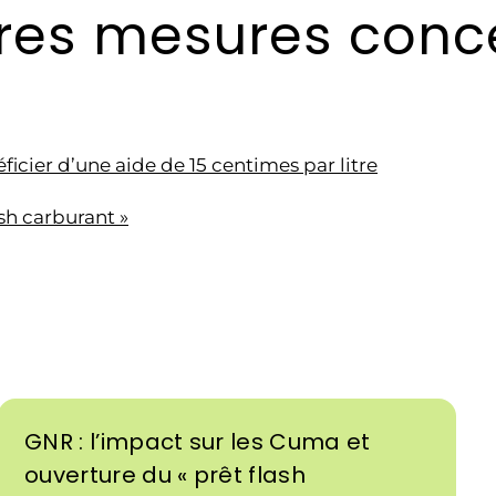
tres mesures conc
icier d’une aide de 15 centimes par litre
sh carburant »
GNR : l’impact sur les Cuma et
ouverture du « prêt flash